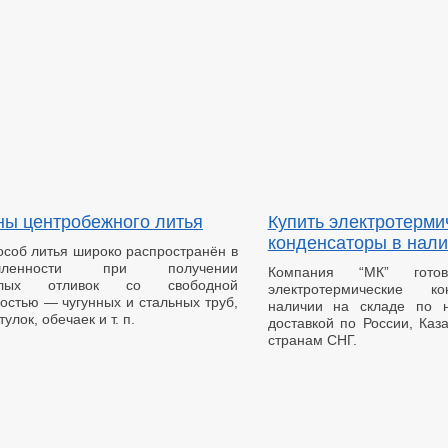
ы центробежного литья
Купить электротерми
конденсаторы в нали
особ литья широко распространён в
шленности при получении
Компания “МК” готов
телых отливок со свободной
электротермические к
остью — чугунных и стальных труб,
наличии на складе по 
тулок, обечаек и т. п.
доставкой по России, Каз
странам СНГ.