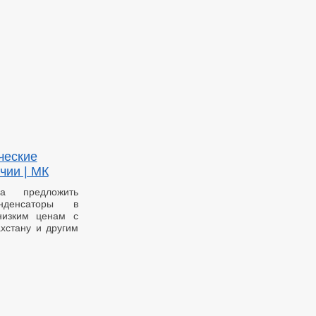
ческие
чии | МК
а предложить
онденсаторы в
низким ценам с
ахстану и другим