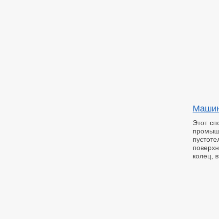
Машин
Этот сп
промы
пусто
поверхн
колец, в