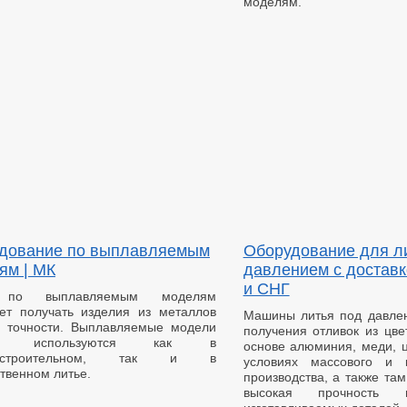
моделям.
дование по выплавляемым
Оборудование для л
ям | МК
давлением с доставк
и СНГ
 по выплавляемым моделям
ет получать изделия из металлов
Машины литья под давле
й точности. Выплавляемые модели
получения отливок из цве
ко используются как в
основе алюминия, меди, ц
остроительном, так и в
условиях массового и к
твенном литье.
производства, а также та
высокая прочность 