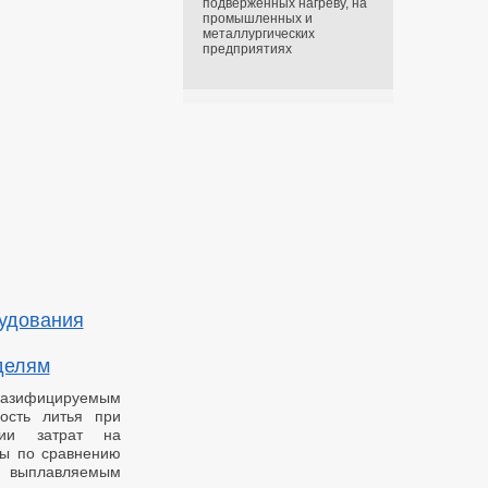
подверженных нагреву, на
промышленных и
металлургических
предприятиях
удования
делям
газифицируемым
ость литья при
нии затрат на
лы по сравнению
о выплавляемым