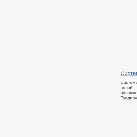
Систе
Систем
печей 
охлажд
Градирн