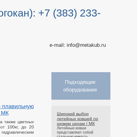
гокан): +7 (383) 233-
e-mail: info@metakub.ru
Подходящее
оборудование
ю плавильную
| МК
Широкий выбор
литейных ковшей по
 а также цветных
низким ценам | МК
от 100кг, до 20
Литейные ковши
 гидравлическим
представляют собой
стальную емкость,