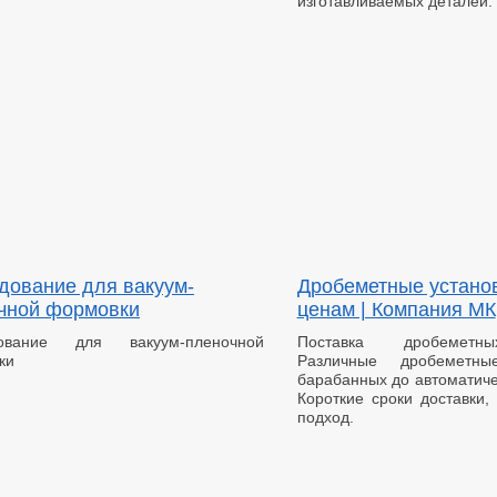
изготавливаемых деталей.
дование для вакуум-
Дробеметные установ
чной формовки
ценам | Компания МК
ование для вакуум-пленочной
Поставка дробеметны
ки
Различные дробеметн
барабанных до автоматиче
Короткие сроки доставки,
подход.