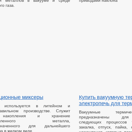
ки металлов в вакууме и среде
приводами наклона
го газа.
ционные миксеры
Купить вакуумную т
электропечь для тер
о используется в литейном и
лавильном производстве. Служит
Вакуумные термич
накопления и хранение
предназначены для
лавленного металла,
следующих процессов т
азначенного для дальнейшего
закалка, отпуск, пайка, 
а в жидком виде.