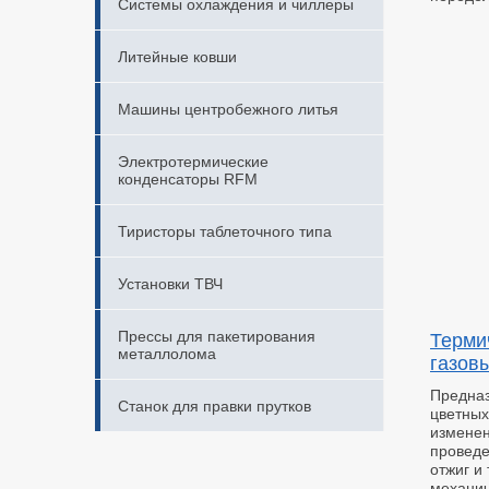
Системы охлаждения и чиллеры
Литейные ковши
Машины центробежного литья
Электротермические
конденсаторы RFM
Тиристоры таблеточного типа
Установки ТВЧ
Прессы для пакетирования
Терми
металлолома
газов
Предна
Станок для правки прутков
цветн
изменен
провед
отжиг и
механич