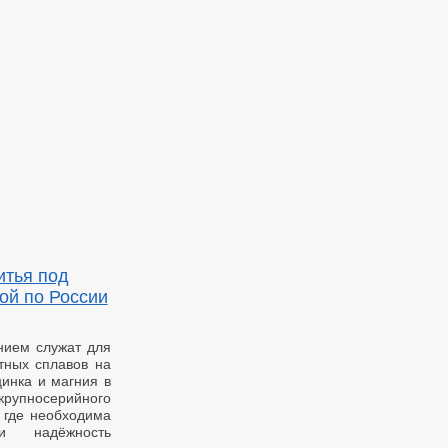
итья под
ой по России
нием служат для
тных сплавов на
инка и магния в
рупносерийного
м где необходима
и надёжность