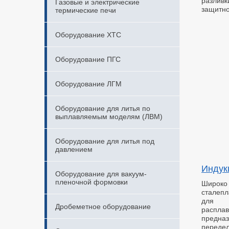
разлив
Газовые и электрические
защитно
термические печи
Оборудование ХТС
Оборудование ПГС
Оборудование ЛГМ
Оборудование для литья по
выплавляемым моделям (ЛВМ)
Оборудование для литья под
давлением
Индук
Оборудование для вакуум-
пленочной формовки
Широк
сталеп
для 
Дробеметное оборудование
расп
предн
передел