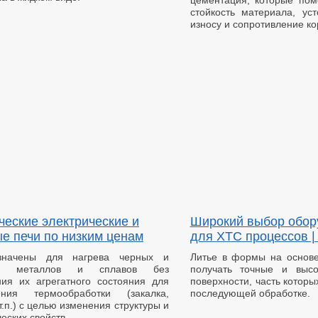
цементация, которые пом
стойкость материала, уст
износу и сопротивление ко
ческие электрические и
Широкий выбор обор
ые печи по низким ценам
для ХТС процессов |
значены для нагрева черных и
Литье в формы на основ
ых металлов и сплавов без
получать точные и высо
ия их агрегатного состояния для
поверхности, часть которы
ения термообработки (закалка,
последующей обработке.
 т.п.) с целью изменения структуры и
еских свойств.