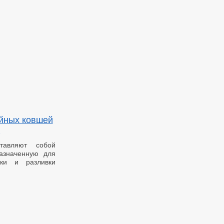
йных ковшей
тавляют собой
назначенную для
вки и разливки