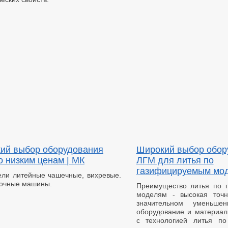
ий выбор оборудования
Широкий выбор обор
о низким ценам | МК
ЛГМ для литья по
газифицируемым мо
ли литейные чашечные, вихревые.
очные машины.
Преимущество литья по 
моделям - высокая точн
значительном уменьше
оборудование и материа
с технологией литья п