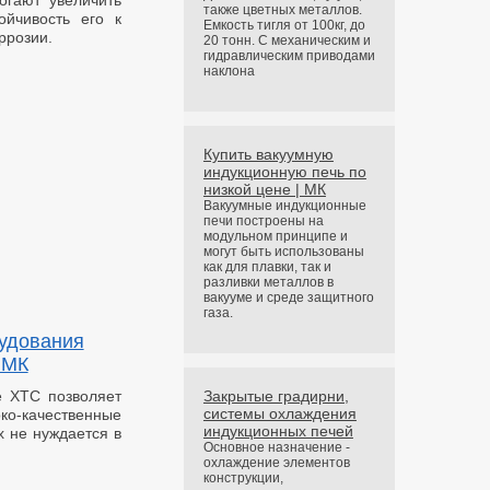
огают увеличить
также цветных металлов.
ойчивость его к
Емкость тигля от 100кг, до
ррозии.
20 тонн. С механическим и
гидравлическим приводами
наклона
Купить вакуумную
индукционную печь по
низкой цене | МК
Вакуумные индукционные
печи построены на
модульном принципе и
могут быть использованы
как для плавки, так и
разливки металлов в
вакууме и среде защитного
газа.
удования
 МК
е ХТС позволяет
Закрытые градирни,
системы охлаждения
ко-качественные
индукционных печей
х не нуждается в
Основное назначение -
охлаждение элементов
конструкции,