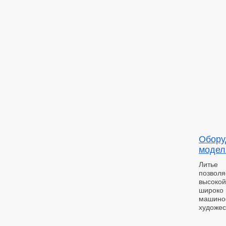
Обору
модел
Литье
позволя
высоко
широ
машин
художес