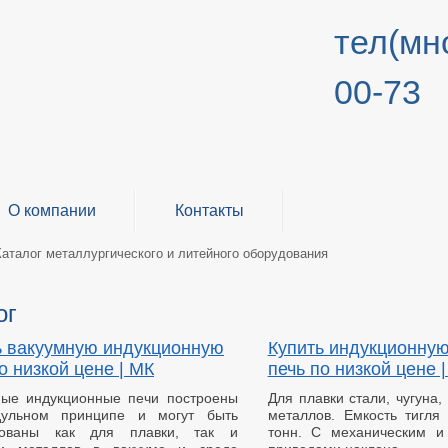
тел(мно
00-73
О компании
Контакты
Каталог металлургического и литейного оборудования
ог
ь вакуумную индукционную
Купить индукционну
о низкой цене | МК
печь по низкой цене 
ные индукционные печи построены
Для плавки стали, чугуна,
ульном принципе и могут быть
металлов. Емкость тигля 
зованы как для плавки, так и
тонн. С механическим и