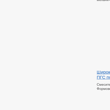
Широк
ПГС п
Смесите
Формов