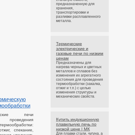
предназначенную для
хранения,
транспортировки и
разливки расплавленного
металла.
Термические
электрические и
газовые печи по низким
ценам
Предназначены для
нагрева черных и цветных
металлов и сплавов без
изменения их агрегатного
состояния для проведения
термообработки (закалка,
отжиг и т.п.) с целью
изменения структуры и
механических свойств.
ермическую
мообработки
еские печи
Купить индукционную
 проведения
плавильную печь по
ермообработки:
низкой цене | МК
отжиг, спекание,
Для плавки стали, чугуна, а