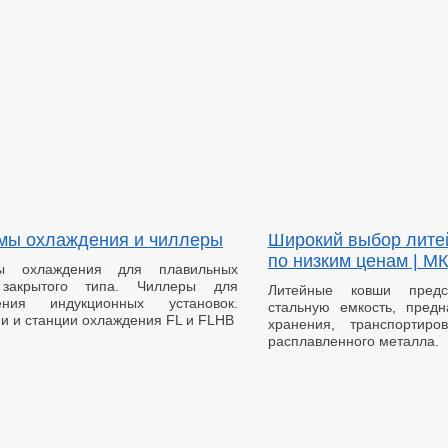
мы охлаждения и чиллеры
Широкий выбор лите
по низким ценам | МК
ы охлаждения для плавильных
закрытого типа. Чиллеры для
Литейные ковши предс
ения индукционных установок.
стальную емкость, пред
и и станции охлаждения FL и FLHB
хранения, транспортиро
расплавленного металла.