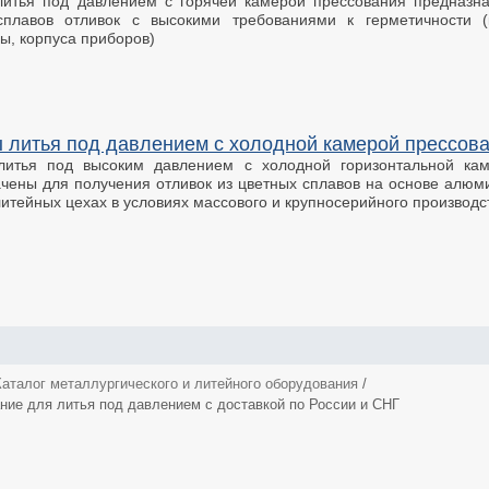
итья под давлением с горячей камерой прессования предназна
сплавов отливок с высокими требованиями к герметичности (
ы, корпуса приборов)
литья под давлением с холодной камерой прессов
итья под высоким давлением с холодной горизонтальной кам
чены для получения отливок из цветных сплавов на основе алюми
литейных цехах в условиях массового и крупносерийного производс
Каталог металлургического и литейного оборудования
/
ние для литья под давлением с доставкой по России и СНГ